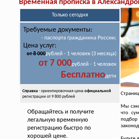
Временная прописка в Александро
Только сегодня
Требуемые документы:
- паспорта гражданина России;
Цена услуг:
от 8 000
рублей - 1 человек (3 месяца)
от 7 000
рублей - 1 человек
Бесплатно
дети
Справка
- ориентировочная цена
официальной
Страниц
регистрации от 9 800 рублей
Мы сэко
Обращайтесь и получите
что су
подбо
легальную временную
законод
регистрацию быстро по
хорошей цене.
Будьте 