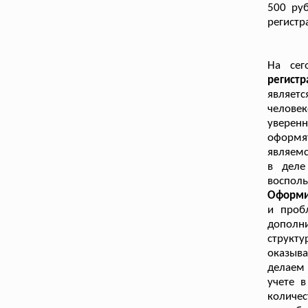
500 руб
регистр
На сег
регист
являет
челове
уверенн
оформят
являемс
в деле
восполь
Оформи
и проб
дополни
структу
оказыва
делаем 
учете 
количес