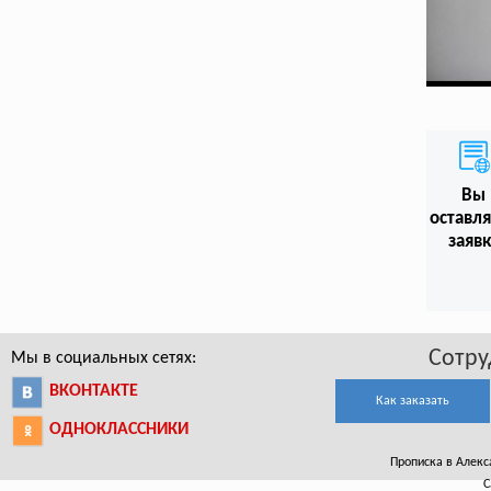
Вы
оставл
заяв
Сотру
Мы в социальных сетях:
ВКОНТАКТЕ
Как заказать
ОДНОКЛАССНИКИ
Прописка в Алекса
С