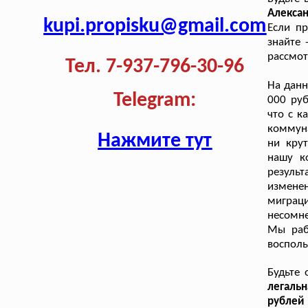
Алексан
kupi.propisku@gmail.com
Если пр
знайте 
рассмот
Тел. 7-937-796-30-96
На дан
Telegram:
000 руб
что с 
коммуна
Нажмите тут
ни кру
нашу к
резуль
изменен
миграц
несомне
Мы раб
восполь
Будьте 
легаль
рублей 