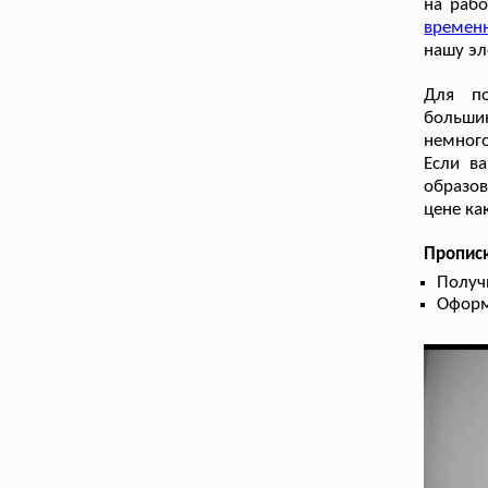
на рабо
времен
нашу эл
Для по
большин
немног
Если в
образо
цене ка
Пропис
Получ
Оформ