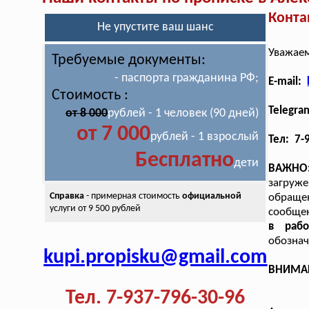
Конта
Не упустите ваш шанс
Уважаем
Требуемые документы:
- паспорта гражданина РФ;
E-mail:
Стоимость :
Telegra
от 8 000
рублей - 1 человек (90 дней)
от 7 000
рублей - 1 взрослый
Тел: 7-
Бесплатно
дети
ВАЖНО
загруж
Справка
- примерная стоимость
официальной
обраще
услуги от 9 500 рублей
сообщен
в раб
обознач
kupi.propisku@gmail.com
ВНИМАНИ
Тел. 7-937-796-30-96